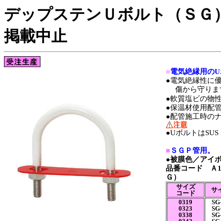
デップステンＵボルト（ＳＧ
掲載中止
■
電気絶縁用の
●電気絶縁性に
傷から守りま
●軟質塩ビの物
●保温材使用配
●配管施工時のナ
●UボルトはSU
■
ＳＧＰ管用。
●
被膜色／アイ
品番コード Ａ1
Ｇ）
サイズ
サ
コード
0319
SG-
0323
SG-
0338
SG-