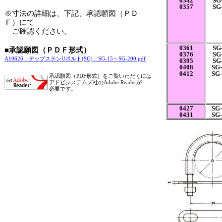
0342
SG-
0357
SG-
※寸法の詳細は、下記、承認願図（ＰＤ
Ｆ）にて
ご確認ください。
0361
SG-
■承認願図（ＰＤＦ形式）
0376
SG-
A10626＿デップステンUボルト(SG)＿SG-15～SG-200.pdf
0395
SG-
0408
SG-
0412
SG-
承認願図（PDF形式）をご覧いただくには
アドビシステムズ社のAdobe Readerが
必要です。
0427
SG-
0431
SG-