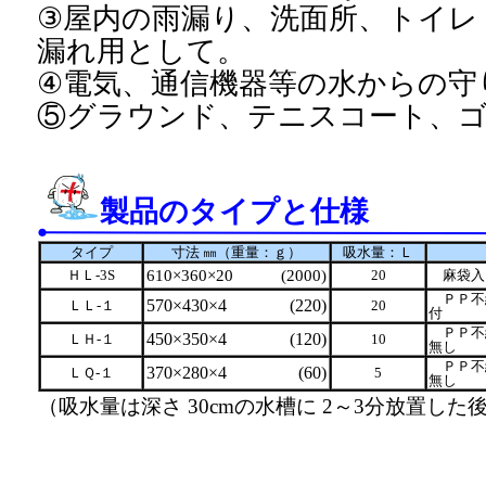
③屋内の雨漏り、洗面所、トイレ
漏れ用として。
④電気、通信機器等の水からの守
⑤グラウンド、テニスコート、
製品のタイプと仕様
タイプ
寸法 ㎜（重量：ｇ）
吸水量：Ｌ
ＨＬ-3S
610×360×20
(2000)
20
麻袋入
ＰＰ不
570×430×4
(220)
ＬＬ-１
20
付
ＰＰ不
450×350×4
(120)
ＬＨ-１
10
無し
ＰＰ不
370×280×4
(60)
ＬＱ-１
5
無し
（吸水量は深さ 30cmの水槽に 2～3分放置した