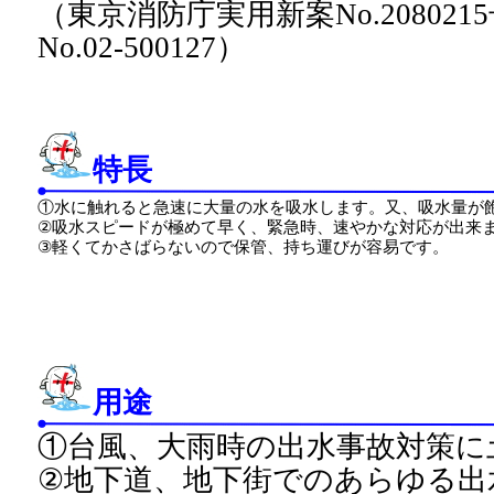
（東京消防庁実用新案No.20802
No.02-500127）
特長
①水に触れると急速に大量の水を吸水します。又、吸水量が
②吸水スピードが極めて早く、緊急時、速やかな対応が出来
③軽くてかさばらないので保管、持ち運びが容易です。
用途
①台風、大雨時の出水事故対策に
②地下道、地下街でのあらゆる出