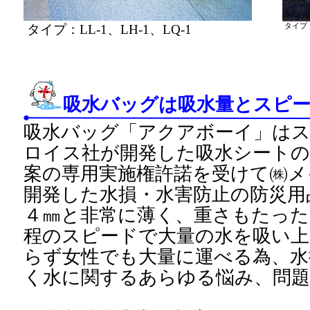
タイプ：LL-1、LH-1、LQ-1
タイプ
吸水バッグは吸水量とスピ
吸水バッグ「アクアボーイ」は
ロイス社が開発した吸水シートの
案の専用実施権許諾を受けて㈱メ
開発した水損・水害防止の防災用
４㎜と非常に薄く、重さもたった
程のスピードで大量の水を吸い上
らず女性でも大量に運べる為、水
く水に関するあらゆる悩み、問題